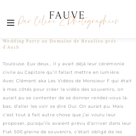
Skip
Étiquette :
to
content
reportagephotomariage
Anne-So & Greg
Wedding Party au
Domaine de Beaulieu
près
d’Auch
Toulouse. Eux deux… Il y avait déjà leur cérémonie
civile au Capitole qu’il fallait mettre en lumière.
Avec Clément aka
Les Vidéos de Monsieur F
qui était
à mes côtés pour créer la vidéo des souvenirs, on
aurait pu se contenter de se donner rendez-vous là-
bas, d’aller les voir se dire Oui. On aurait pu. Mais
c’est tout à fait autre chose que j’ai voulu leur
proposer, puisqu’ils avaient prévu d’arriver dans leur
Fiat 500 pleine de souvenirs, c’était obligé de les