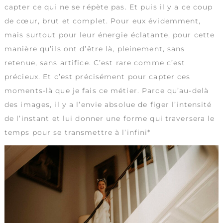
capter ce qui ne se répète pas. Et puis il y a ce coup
de cœur, brut et complet. Pour eux évidemment,
mais surtout pour leur énergie éclatante, pour cette
manière qu’ils ont d’être là, pleinement, sans
retenue, sans artifice. C’est rare comme c’est
précieux. Et c’est précisément pour capter ces
moments-là que je fais ce métier. Parce qu’au-delà
des images, il y a l’envie absolue de figer l’intensité
de l’instant et lui donner une forme qui traversera le
temps pour se transmettre à l’infini*