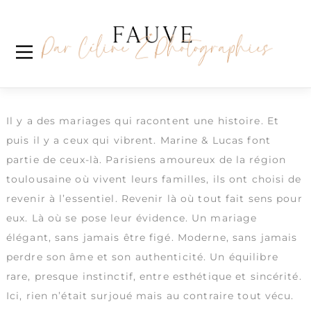
Skip
Catégorie :
Wedding Party
to
content
Marine & Lucas
Wedding Party sur le domaine Saint Martin de
Ronsac
Il y a des mariages qui racontent une histoire. Et
puis il y a ceux qui vibrent. Marine & Lucas font
partie de ceux-là. Parisiens amoureux de la région
toulousaine où vivent leurs familles, ils ont choisi de
revenir à l’essentiel. Revenir là où tout fait sens pour
eux. Là où se pose leur évidence. Un mariage
élégant, sans jamais être figé. Moderne, sans jamais
perdre son âme et son authenticité. Un équilibre
rare, presque instinctif, entre esthétique et sincérité.
Ici, rien n’était surjoué mais au contraire tout vécu.