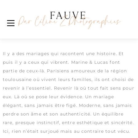
Skip
Étiquette :
lovesession
to
content
Marine & Lucas
Wedding Party sur le domaine Saint Martin de
Ronsac
Il y a des mariages qui racontent une histoire. Et
puis il y a ceux qui vibrent. Marine & Lucas font
partie de ceux-là. Parisiens amoureux de la région
toulousaine où vivent leurs familles, ils ont choisi de
revenir à l’essentiel. Revenir là où tout fait sens pour
eux. Là où se pose leur évidence. Un mariage
élégant, sans jamais être figé. Moderne, sans jamais
perdre son âme et son authenticité. Un équilibre
rare, presque instinctif, entre esthétique et sincérité.
Ici, rien n’était surjoué mais au contraire tout vécu.