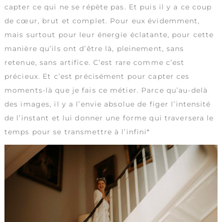
capter ce qui ne se répète pas. Et puis il y a ce coup
de cœur, brut et complet. Pour eux évidemment,
mais surtout pour leur énergie éclatante, pour cette
manière qu’ils ont d’être là, pleinement, sans
retenue, sans artifice. C’est rare comme c’est
précieux. Et c’est précisément pour capter ces
moments-là que je fais ce métier. Parce qu’au-delà
des images, il y a l’envie absolue de figer l’intensité
de l’instant et lui donner une forme qui traversera le
temps pour se transmettre à l’infini*