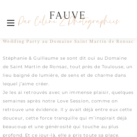
Skip
Étiquette :
photographe de
to
content
mariage toulouse
Stéphanie & Guillaume
Wedding Party au Domaine Saint Martin de Ronsac
Stéphanie & Guillaume se sont dit oui au
Domaine
de Saint Martin de Ronsac
, tout près de Toulouse, un
lieu baigné de lumière, de sens et de charme dans
lequel j’aime créer.
Je les ai retrouvés avec un immense plaisir, quelques
semaines après notre Love Session, comme on
retrouve une évidence. Il y avait déjà entre eux cette
douceur, cette force tranquille qui m’inspirait déjà
beaucoup et une générosité qui touche au plus
profond. Et ce jour-là, elle a pris toute sa place.