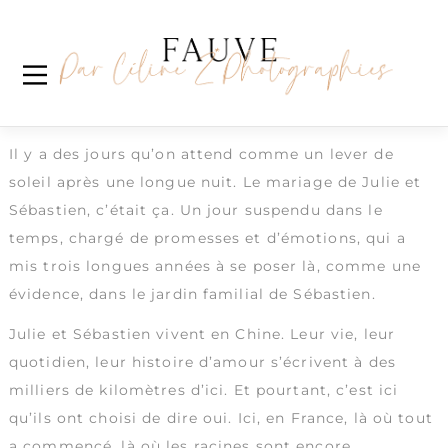
Skip
Étiquette :
couplegoals
to
content
Julie & Sebastien
Wedding party / Garden Party / Love Party
Il y a des jours qu’on attend comme un lever de
soleil après une longue nuit. Le mariage de Julie et
Sébastien, c’était ça. Un jour suspendu dans le
temps, chargé de promesses et d’émotions, qui a
mis trois longues années à se poser là, comme une
évidence, dans le jardin familial de Sébastien.
Julie et Sébastien vivent en Chine. Leur vie, leur
quotidien, leur histoire d’amour s’écrivent à des
milliers de kilomètres d’ici. Et pourtant, c’est ici
qu’ils ont choisi de dire oui. Ici, en France, là où tout
a commencé, là où les racines sont encore