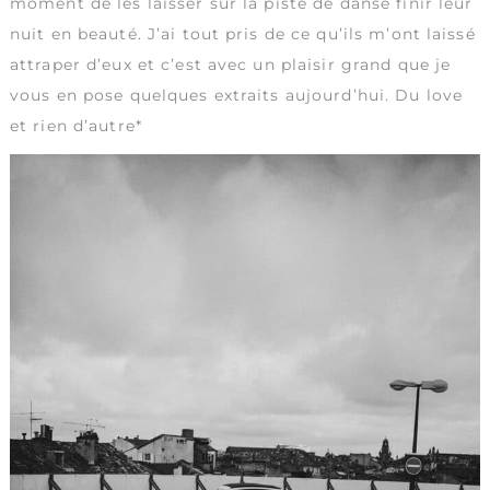
moment de les laisser sur la piste de danse finir leur
nuit en beauté. J’ai tout pris de ce qu’ils m’ont laissé
attraper d’eux et c’est avec un plaisir grand que je
vous en pose quelques extraits aujourd’hui. Du love
et rien d’autre*