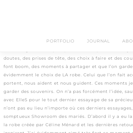
Étiquette :
ceremoniela
Skip
to
content
Marlène / Essayages
Dans le showroom de la créatrice Céline Ménard
PORTFOLIO
JOURNAL
ABO
Un mariage ce n’est pas que le Jour-J qu’il se vit. Il 
doutes, des prises de tête, des choix à faire et des c
font boom, des moments à partager et que l’on garde p
évidemment le choix de LA robe. Celui que l’on fait 
portent, nous aident et nous guident. Ces moments je 
garder des souvenirs. On n’a pas forcément l’idée, sa
avec ElleS pour le tout dernier essayage de sa précieus
n’ont pas eu lieu n’importe où ces derniers essayages, 
somptueux
Showroom des mariés
. D’abord il y a eu 
la robe créée par
Céline Ménard
et les dernières retou