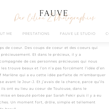
ique
UT ME
PRESTATIONS
FAUVE LE STUDIO
C
y a forcément plein d’avant. Des moments forts, des
oups de coeur. Des coups de coeur et des coeurs qui
récieusement. Et dans le précieux, il y a
accompagnée de ces personnes précieuses qui nous
les trouve beaux et l’on n’a pas forcément l’idée d’en
uf Marlène qui a eu cette idée parfaite de m’embarquer
e avant le Jour-J. Et j’avais de la chance, parce qu’ils
ils ont eu lieu au coeur de Toulouse, dans le
la mise en beauté portée par
Sarah Fekir
puis il y a eu
ches. Un moment fort, drôle, simple et tellement