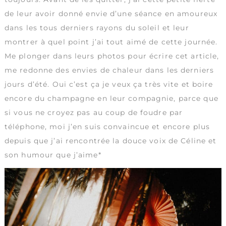
de leur avoir donné envie d’une séance en amoureux
dans les tous derniers rayons du soleil et leur
montrer à quel point j’ai tout aimé de cette journée.
Me plonger dans leurs photos pour écrire cet article,
me redonne des envies de chaleur dans les derniers
jours d’été. Oui c’est ça je veux ça très vite et boire
encore du champagne en leur compagnie, parce que
si vous ne croyez pas au coup de foudre par
téléphone, moi j’en suis convaincue et encore plus
depuis que j’ai rencontrée la douce voix de Céline et
son humour que j’aime*