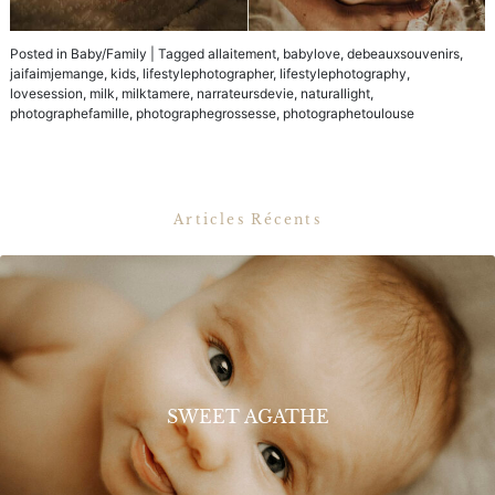
Posted in
Baby/Family
|
Tagged
allaitement
,
babylove
,
debeauxsouvenirs
,
jaifaimjemange
,
kids
,
lifestylephotographer
,
lifestylephotography
,
lovesession
,
milk
,
milktamere
,
narrateursdevie
,
naturallight
,
photographefamille
,
photographegrossesse
,
photographetoulouse
Articles Récents
SWEET AGATHE