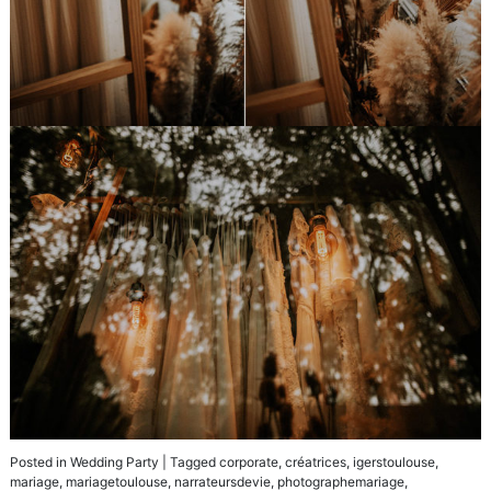
Posted in
Wedding Party
|
Tagged
corporate
,
créatrices
,
igerstoulouse
,
mariage
,
mariagetoulouse
,
narrateursdevie
,
photographemariage
,