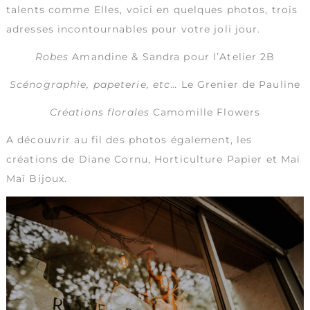
talents comme Elles, voici en quelques photos, trois
adresses incontournables pour votre joli jour.
Robes
Amandine & Sandra pour l’
Atelier 2B
Scénographie, papeterie, etc
…
Le Grenier de Pauline
Créations florales
Camomille Flowers
A découvrir au fil des photos également, les
créations de
Diane Cornu, Horticulture Papier
et
Maï
Maï Bijoux
.