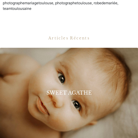
photographemariagetoulouse
,
photographetoulouse
,
robedemariée
,
teamtoulousaine
Articles Récents
SWEET AGATHE