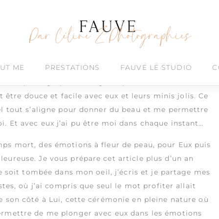
smariage
UT ME
PRESTATIONS
FAUVE LE STUDIO
C
, que de photographier des gens qui vous ressemblent.
t être douce et facile avec eux et leurs minis jolis. Ce
el tout s’aligne pour donner du beau et me permettre
. Et avec eux j’ai pu être moi dans chaque instant…
mps mort, des émotions à fleur de peau, pour Eux puis
eureuse. Je vous prépare cet article plus d’un an
re soit tombée dans mon oeil, j’écris et je partage mes
tes, où j’ai compris que seul le mot profiter allait
e son côté à Lui, cette cérémonie en pleine nature où
permettre de me plonger avec eux dans les émotions