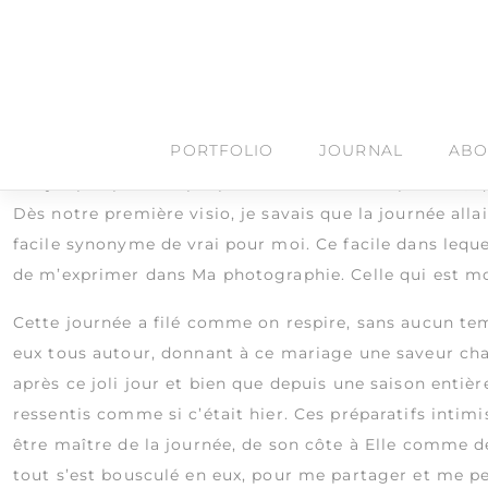
Étiquette :
prestataire
Skip
to
content
Manon & Nicolas
Wedding Party /
Domaine La Fourtonie
PORTFOLIO
JOURNAL
ABO
Il n’y a pas plus simple pour trouver de l’inspiration
Dès notre première visio, je savais que la journée allai
facile synonyme de vrai pour moi. Ce facile dans lequ
de m’exprimer dans Ma photographie. Celle qui est moi
Cette journée a filé comme on respire, sans aucun te
eux tous autour, donnant à ce mariage une saveur chal
après ce joli jour et bien que depuis une saison entiè
ressentis comme si c’était hier. Ces préparatifs intimis
être maître de la journée, de son côte à Elle comme d
tout s’est bousculé en eux, pour me partager et me 