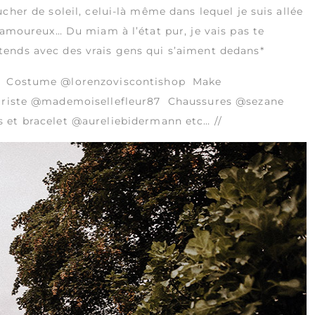
cher de soleil, celui-là même dans lequel je suis allée
 amoureux… Du miam à l’état pur, je vais pas te
ends avec des vrais gens qui s’aiment dedans*
Costume
@lorenzoviscontishop
Make
riste
@mademoisellefleur87
Chaussures
@sezane
s et bracelet
@aureliebidermann
etc… //