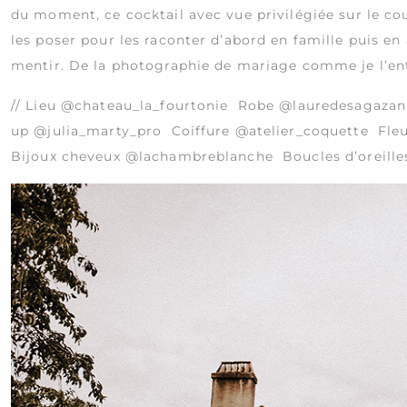
du moment, ce cocktail avec vue privilégiée sur le cou
les poser pour les raconter d’abord en famille puis en
mentir. De la photographie de mariage comme je l’ent
// Lieu
@chateau_la_fourtonie
Robe
@lauredesagazan
up
@julia_marty_pro
Coiffure
@atelier_coquette
Fleu
Bijoux cheveux
@lachambreblanche
Boucles d’oreille