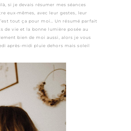
ilà, si je devais résumer mes séances
être eux-mêmes, avec leur gestes, leur
e c’est tout ça pour moi… Un résumé parfait
ts de vie et la bonne lumière posée au
lement bien de moi aussi, alors je vous
edi après-midi pluie dehors mais soleil