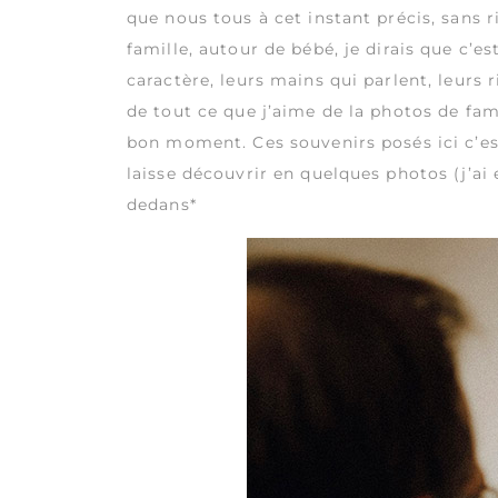
que nous tous à cet instant précis, sans 
famille, autour de bébé, je dirais que c’e
caractère, leurs mains qui parlent, leurs 
de tout ce que j’aime de la photos de fam
bon moment. Ces souvenirs posés ici c’est
laisse découvrir en quelques photos (j’ai
dedans*