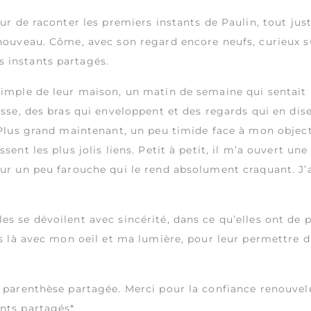
ur de raconter les premiers instants de Paulin, tout just
 nouveau. Côme, avec son regard encore neufs, curieux s
 instants partagés.
simple de leur maison, un matin de semaine qui sentait le
esse, des bras qui enveloppent et des regards qui en dise
… Plus grand maintenant, un peu timide face à mon object
sent les plus jolis liens. Petit à petit, il m’a ouvert un
ur un peu farouche qui le rend absolument craquant. J’ai
s se dévoilent avec sincérité, dans ce qu’elles ont de p
is là avec mon oeil et ma lumière, pour leur permettre d
e parenthèse partagée. Merci pour la confiance renouvel
ants partagés*