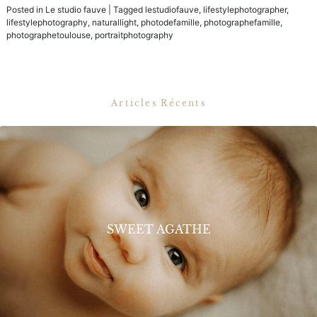
Posted in
Le studio fauve
|
Tagged
lestudiofauve
,
lifestylephotographer
,
lifestylephotography
,
naturallight
,
photodefamille
,
photographefamille
,
photographetoulouse
,
portraitphotography
Articles Récents
SWEET AGATHE