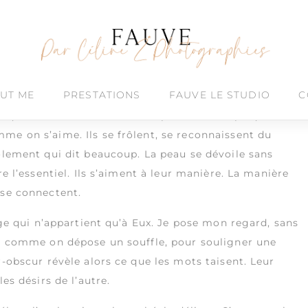
uples
UT ME
PRESTATIONS
FAUVE LE STUDIO
C
r quatre murs de l’amour. Et puis deux corps qui ne
me on s’aime. Ils se frôlent, se reconnaissent du
rôlement qui dit beaucoup. La peau se dévoile sans
e l’essentiel. Ils s’aiment à leur manière. La manière
 se connectent.
age qui n’appartient qu’à Eux. Je pose mon regard, sans
r, comme on dépose un souffle, pour souligner une
r-obscur révèle alors ce que les mots taisent. Leur
es désirs de l’autre.