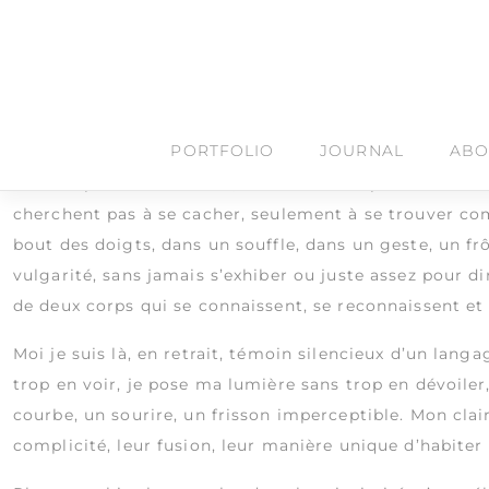
Étiquette :
photo de co
Skip
to
content
Elise & Christophe
Les Petits Matins / Intimité brute
PORTFOLIO
JOURNAL
ABO
Dans la pénombre douce, Elise & Christophe. Dans leu
cherchent pas à se cacher, seulement à se trouver com
bout des doigts, dans un souffle, dans un geste, un f
vulgarité, sans jamais s’exhiber ou juste assez pour dir
de deux corps qui se connaissent, se reconnaissent et
Moi je suis là, en retrait, témoin silencieux d’un lang
trop en voir, je pose ma lumière sans trop en dévoile
courbe, un sourire, un frisson imperceptible. Mon clai
complicité, leur fusion, leur manière unique d’habiter l