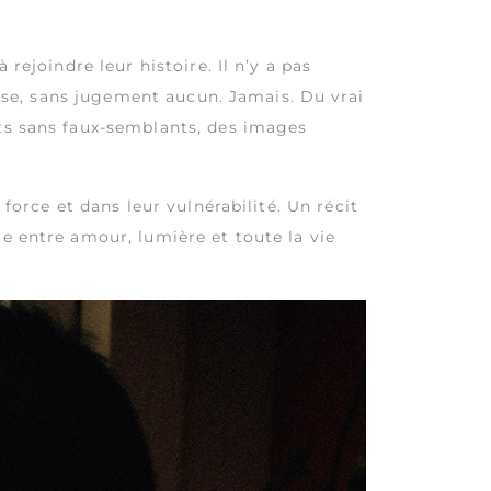
rejoindre leur histoire. Il n’y a pas
aise, sans jugement aucun. Jamais. Du vrai
nts sans faux-semblants, des images
force et dans leur vulnérabilité. Un récit
e entre amour, lumière et toute la vie