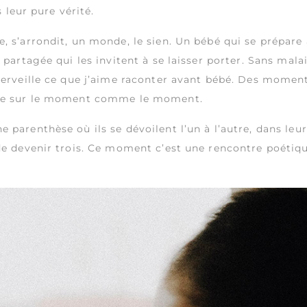
s leur pure vérité.
 s’arrondit, un monde, le sien. Un bébé qui se prépare à 
e partagée qui les invitent à se laisser porter. Sans mal
 merveille ce que j’aime raconter avant bébé. Des mome
urée sur le moment comme le moment.
parenthèse où ils se dévoilent l’un à l’autre, dans leur 
de devenir trois. Ce moment c’est une rencontre poétiqu